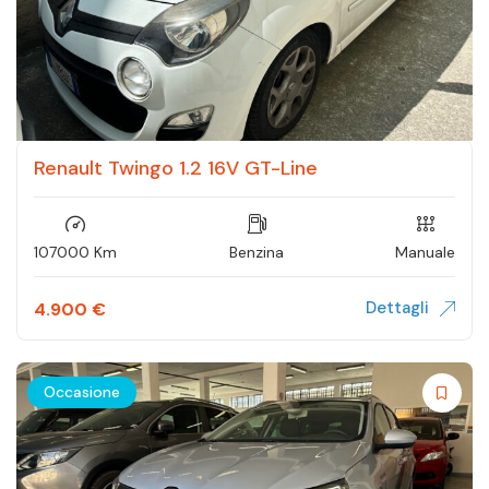
Renault Twingo 1.2 16V GT-Line
107000 Km
Benzina
Manuale
Dettagli
4.900
€
Occasione