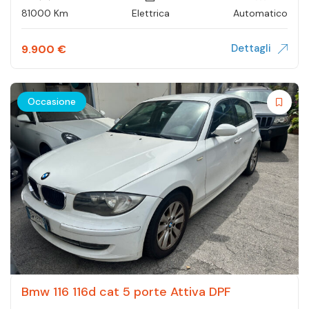
81000 Km
Elettrica
Automatico
Dettagli
9.900
€
Occasione
Bmw 116 116d cat 5 porte Attiva DPF