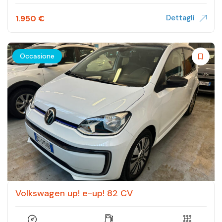
Dettagli
1.950
€
Occasione
Volkswagen up! e-up! 82 CV