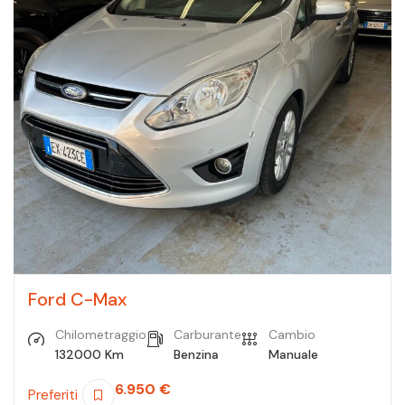
Ford C-Max
Chilometraggio
Carburante
Cambio
132000 Km
Benzina
Manuale
6.950
€
Preferiti