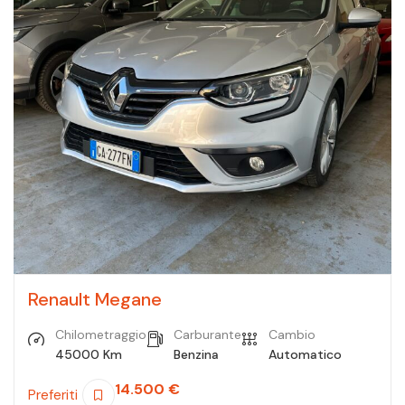
Renault Megane
Chilometraggio
Carburante
Cambio
45000 Km
Benzina
Automatico
14.500
€
Preferiti