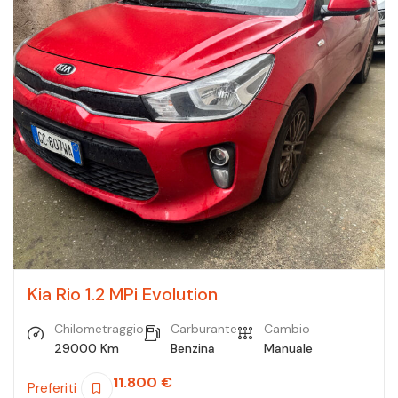
Kia Rio 1.2 MPi Evolution
Chilometraggio
Carburante
Cambio
29000 Km
Benzina
Manuale
11.800
€
Preferiti