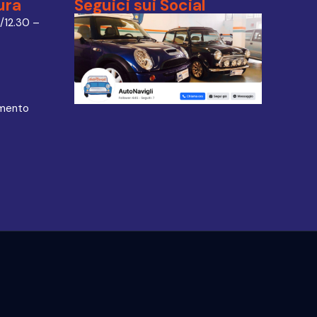
ura
Seguici sui Social
/12.30 –
amento