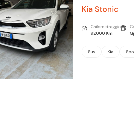
Kia Stonic
Chilometraggio
C
92000 Km
G
Suv
Kia
Spo