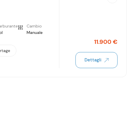
arburante
Cambio
pl
Manuale
11.900
€
rtage
Dettagli