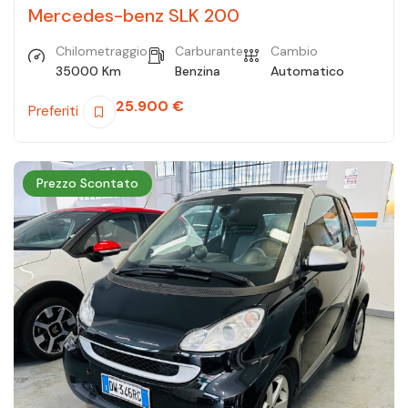
Mercedes-benz SLK 200
Chilometraggio
Carburante
Cambio
35000 Km
Benzina
Automatico
25.900
€
Preferiti
Prezzo Scontato