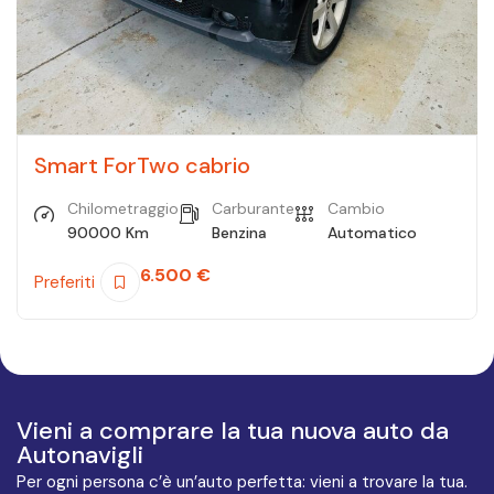
Smart ForTwo cabrio
Chilometraggio
Carburante
Cambio
90000 Km
Benzina
Automatico
6.500
€
Preferiti
Vieni a comprare la tua nuova auto da
Autonavigli
Per ogni persona c’è un’auto perfetta: vieni a trovare la tua.