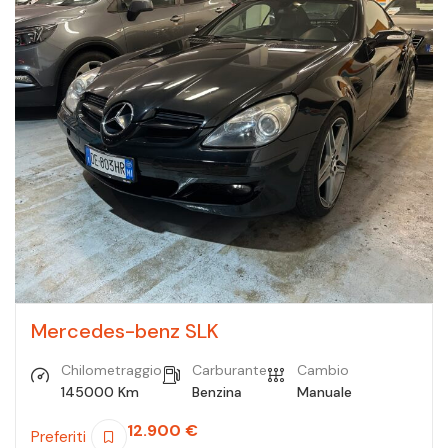
Mercedes-benz SLK
Chilometraggio
Carburante
Cambio
145000 Km
Benzina
Manuale
12.900
€
Preferiti