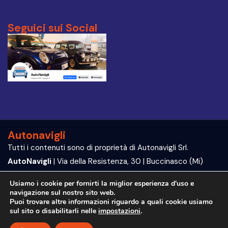
Seguici sui Social
Autonavigli
Tutti i contenuti sono di proprietà di Autonavigli Srl.
AutoNavigli
| Via della Resistenza, 30 | Buccinasco (Mi)
P.IVA e C.F. 09564070960
Usiamo i cookie per fornirti la miglior esperienza d'uso e
navigazione sul nostro sito web.
Trattamento dei dati | Privacy Policy
Puoi trovare altre informazioni riguardo a quali cookie usiamo
sul sito o disabilitarli nelle
impostazioni
.