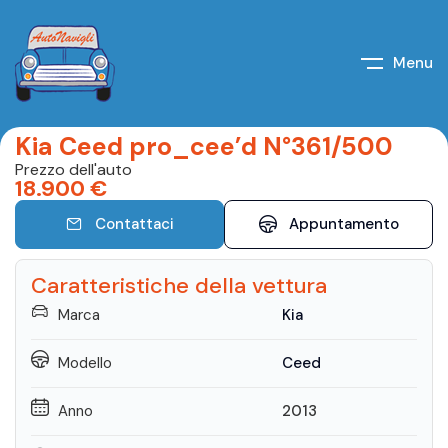
Menu
Kia Ceed pro_cee’d N°361/500
Prezzo dell'auto
18.900
€
Contattaci
Appuntamento
Caratteristiche della vettura
Marca
Kia
Modello
Ceed
Anno
2013