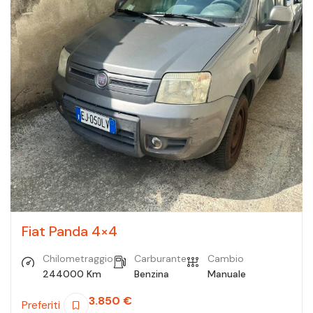
Fiat Panda 4×4
Chilometraggio
Carburante
Cambio
244000 Km
Benzina
Manuale
3.850
€
Preferiti