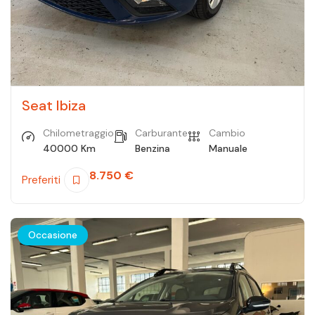
Seat Ibiza
Chilometraggio
Carburante
Cambio
40000 Km
Benzina
Manuale
8.750
€
Preferiti
Occasione