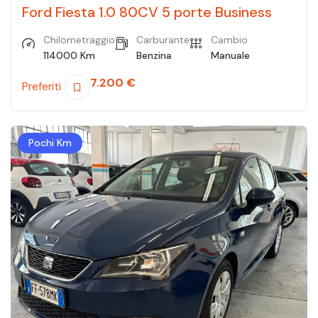
Ford Fiesta 1.0 80CV 5 porte Business
Chilometraggio
Carburante
Cambio
114000 Km
Benzina
Manuale
7.200
€
Preferiti
Pochi Km