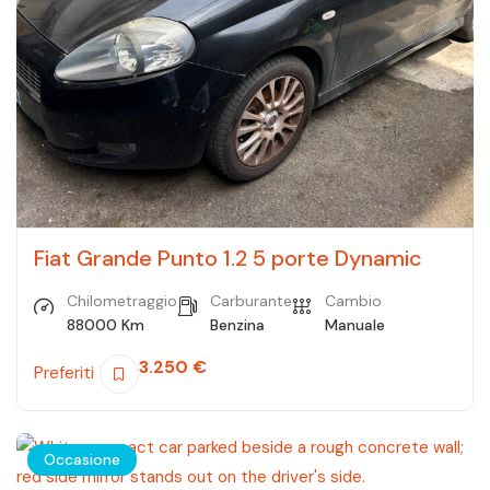
Fiat Grande Punto 1.2 5 porte Dynamic
Chilometraggio
Carburante
Cambio
88000 Km
Benzina
Manuale
3.250
€
Preferiti
Occasione