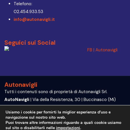
Telefono:
02.454.933.53
info@autonavigli.it
Seguici sui Social
Autonavigli
Tutti i contenuti sono di proprietà di Autonavigli Srl.
AutoNavigli
| Via della Resistenza, 30 | Buccinasco (Mi)
P.IVA e C.F. 09564070960
Usiamo i cookie per fornirti la miglior esperienza d'uso e
navigazione sul nostro sito web.
Trattamento dei dati | Privacy Policy
Puoi trovare altre informazioni riguardo a quali cookie usiamo
sul sito o disabilitarli nelle
impostazioni
.