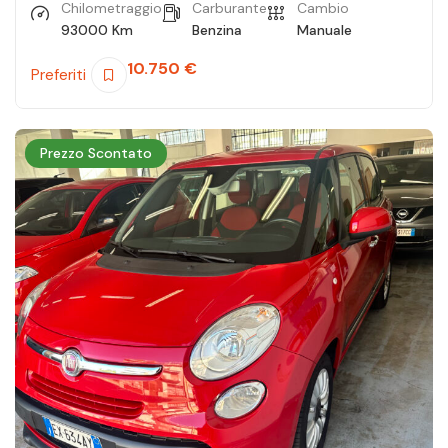
Chilometraggio
Carburante
Cambio
93000 Km
Benzina
Manuale
10.750
€
Preferiti
Prezzo Scontato