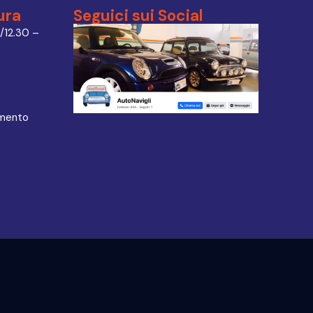
ura
Seguici sui Social
/12.30 –
amento