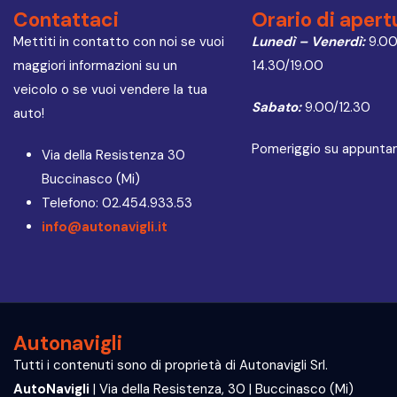
Contattaci
Orario di apert
Mettiti in contatto con noi se vuoi
Lunedì – Venerdì:
9.00
maggiori informazioni su un
14.30/19.00
veicolo o se vuoi vendere la tua
Sabato:
9.00/12.30
auto!
Pomeriggio su appunt
Via della Resistenza 30
Buccinasco (Mi)
Telefono: 02.454.933.53
info@autonavigli.it
Autonavigli
Tutti i contenuti sono di proprietà di Autonavigli Srl.
AutoNavigli
| Via della Resistenza, 30 | Buccinasco (Mi)