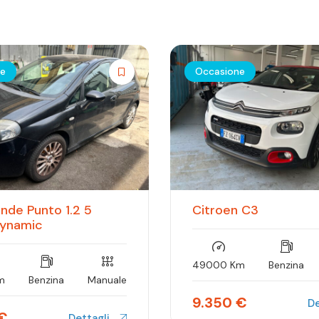
ne
Occasione
ande Punto 1.2 5
Citroen C3
Dynamic
49000 Km
Benzina
m
Benzina
Manuale
9.350
€
De
€
Dettagli