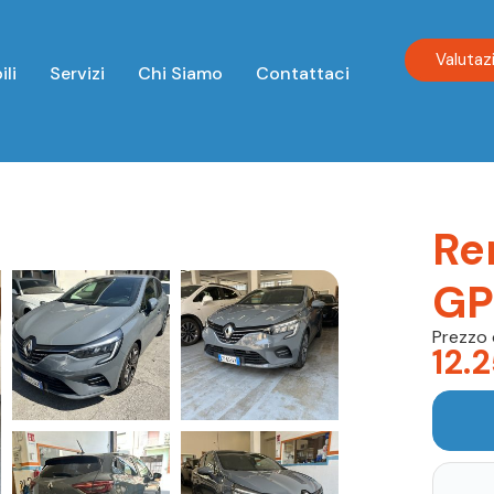
Valutaz
ili
Servizi
Chi Siamo
Contattaci
Re
GP
Prezzo 
12.