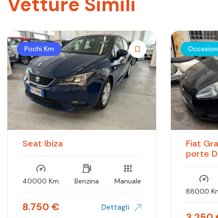
Vetture Simili
Pochi Km
Occasio
Seat Ibiza
Fiat Gr
porte 
40000 Km
Benzina
Manuale
88000 K
8.750
€
Dettagli
3.250