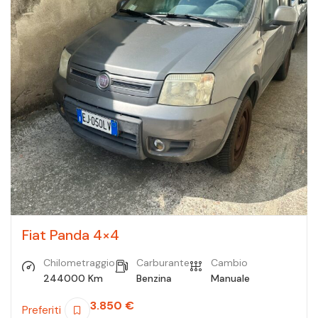
Fiat Panda 4×4
Chilometraggio
Carburante
Cambio
244000 Km
Benzina
Manuale
3.850
€
Preferiti