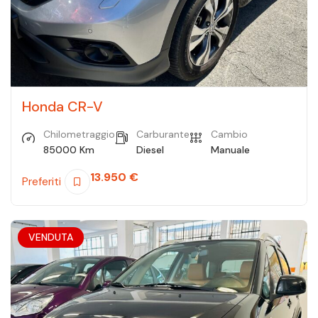
Honda CR-V
Chilometraggio
Carburante
Cambio
85000 Km
Diesel
Manuale
13.950
€
Preferiti
VENDUTA