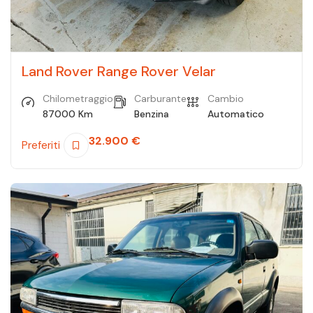
Land Rover Range Rover Velar
Chilometraggio
Carburante
Cambio
87000 Km
Benzina
Automatico
32.900
€
Preferiti