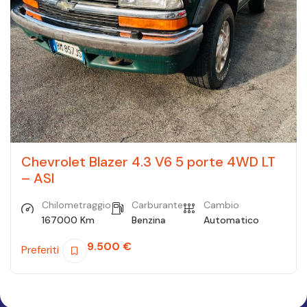
Chevrolet Blazer 4.3 V6 5 porte 4WD LT
– ASI
Chilometraggio
Carburante
Cambio
167000 Km
Benzina
Automatico
9.500
€
Preferiti