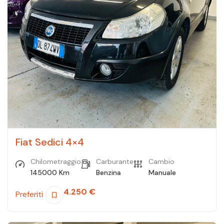
Fiat Sedici 4×4
Chilometraggio
Carburante
Cambio
145000 Km
Benzina
Manuale
4.250
€
Preferiti