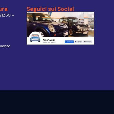
ura
Seguici sui Social
/12.30 –
amento