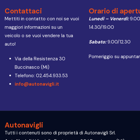
Contattaci
Orario di apert
Mettiti in contatto con noi se vuoi
Lunedì – Venerdì:
9.00
maggiori informazioni su un
14.30/19.00
veicolo o se vuoi vendere la tua
Sabato:
9.00/12.30
auto!
Pomeriggio su appunt
Via della Resistenza 30
Buccinasco (Mi)
Telefono: 02.454.933.53
info@autonavigli.it
Autonavigli
Tutti i contenuti sono di proprietà di Autonavigli Srl.