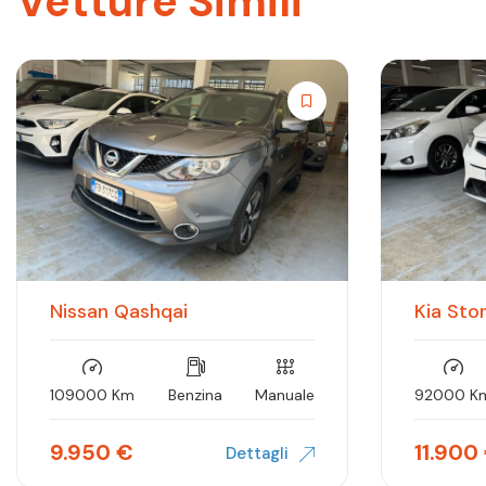
Vetture Simili
Nissan Qashqai
Kia Sto
109000 Km
Benzina
Manuale
92000 K
9.950
€
11.900
Dettagli