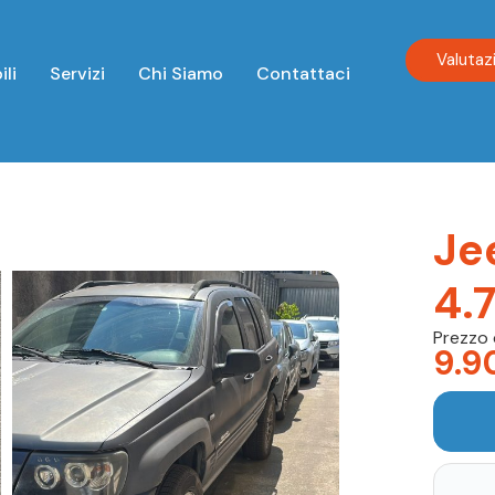
Valutaz
ili
Servizi
Chi Siamo
Contattaci
Je
4.
Prezzo 
9.9