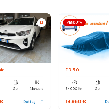
VENDUTA
nic
DR 5.0
m
Gpl
Manuale
34000 Km
Gpl
€
14.950
€
Dettagli
De