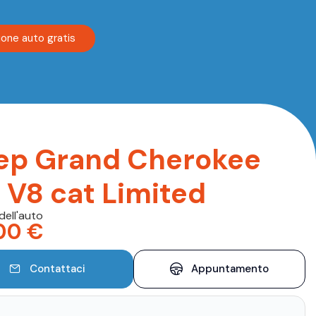
ione auto gratis
ep Grand Cherokee
7 V8 cat Limited
dell'auto
00
€
Contattaci
Appuntamento