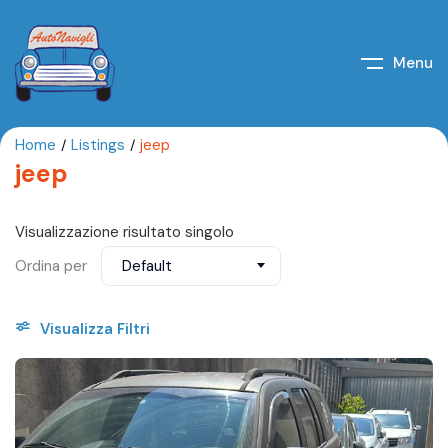
Menu
Home
Listings
jeep
jeep
Visualizzazione risultato singolo
Ordina per
Default
Visualizza Filtri