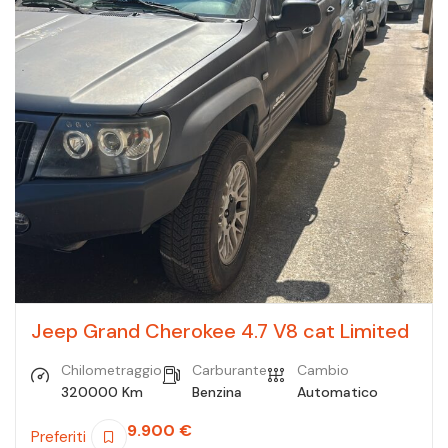
Jeep Grand Cherokee 4.7 V8 cat Limited
Chilometraggio
Carburante
Cambio
320000 Km
Benzina
Automatico
9.900
€
Preferiti