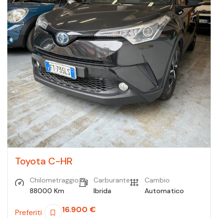
Toyota C-HR
Chilometraggio
Carburante
Cambio
88000 Km
Ibrida
Automatico
16.900
€
Preferiti