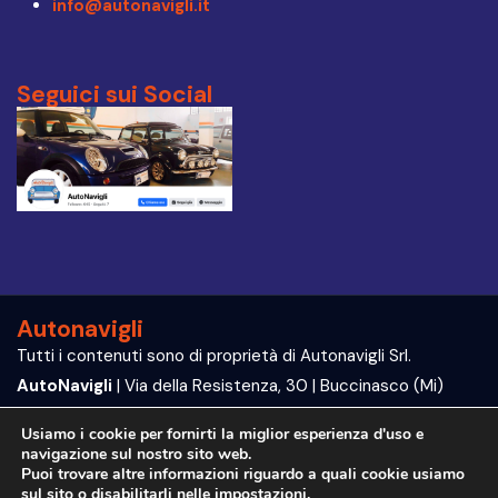
info@autonavigli.it
Seguici sui Social
Autonavigli
Tutti i contenuti sono di proprietà di Autonavigli Srl.
AutoNavigli
| Via della Resistenza, 30 | Buccinasco (Mi)
P.IVA e C.F. 09564070960
Usiamo i cookie per fornirti la miglior esperienza d'uso e
navigazione sul nostro sito web.
Trattamento dei dati | Privacy Policy
Puoi trovare altre informazioni riguardo a quali cookie usiamo
sul sito o disabilitarli nelle
impostazioni
.