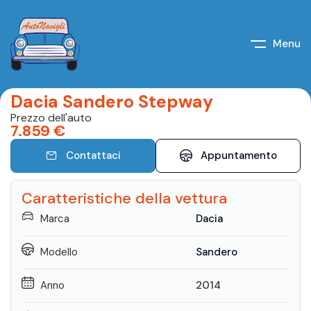
Menu
Dacia Sandero Stepway
Prezzo dell'auto
7.859
€
Contattaci
Appuntamento
Caratteristiche della vettura
Marca
Dacia
Modello
Sandero
Anno
2014