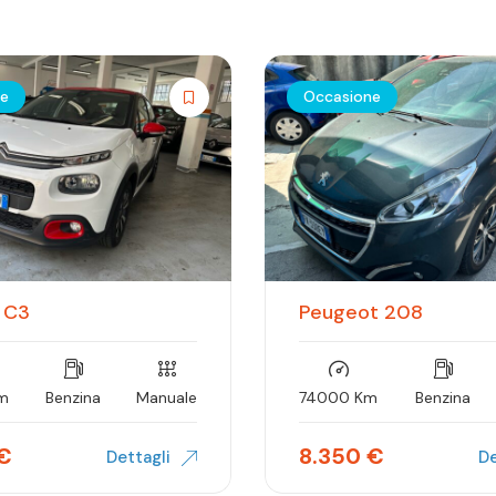
ne
Occasione
 C3
Peugeot 208
m
Benzina
Manuale
74000 Km
Benzina
€
8.350
€
Dettagli
De