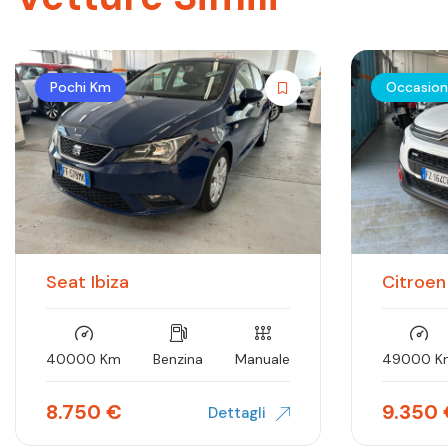
Pochi Km
Occasio
Seat Ibiza
Citroen
40000 Km
Benzina
Manuale
49000 K
8.750
€
9.350
Dettagli