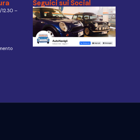
ura
Seguici sui Social
/12.30 –
amento