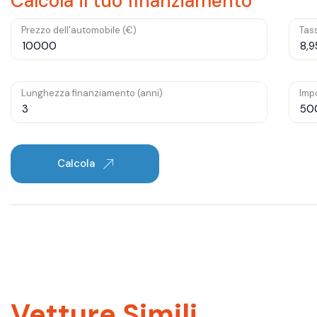
Calcola il tuo finanziamento
Prezzo dell'automobile (€)
Tass
Lunghezza finanziamento (anni)
Impo
Calcola
Vetture Simili