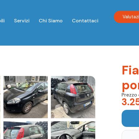
Valutaz
ili
Servizi
Chi Siamo
Contattaci
Fi
po
Prezzo 
3.2