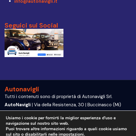
info@autonavigli.it
Seguici sui Social
Autonavigli
Tutti i contenuti sono di proprietà di Autonavigli Srl.
AutoNavigli
| Via della Resistenza, 30 | Buccinasco (Mi)
P.IVA e C.F. 09564070960
Usiamo i cookie per fornirti la miglior esperienza d'uso e
navigazione sul nostro sito web.
Trattamento dei dati | Privacy Policy
Puoi trovare altre informazioni riguardo a quali cookie usiamo
sul sito o disabilitarli nelle
impostazioni
.