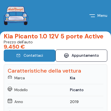
Menu
Kia Picanto 1.0 12V 5 porte Active
Prezzo dell'auto
9.450
€
Contattaci
Appuntamento
Caratteristiche della vettura
Marca
Kia
Modello
Picanto
Anno
2019