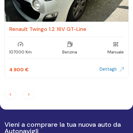
Renault Twingo 1.2 16V GT-Line
107000 Km
Benzina
Manuale
Dettagli
4.900
€
Vieni a comprare la tua nuova auto da
Autonavigli