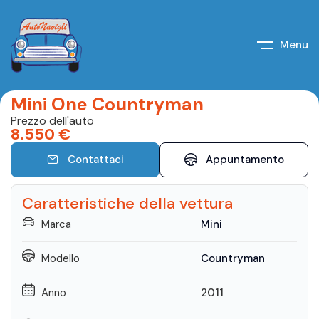
Menu
Mini One Countryman
Prezzo dell'auto
8.550
€
Contattaci
Appuntamento
Caratteristiche della vettura
Marca
Mini
Modello
Countryman
Anno
2011