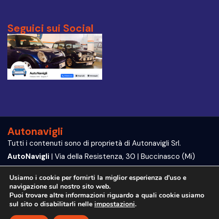
Seguici sui Social
Autonavigli
Tutti i contenuti sono di proprietà di Autonavigli Srl.
AutoNavigli
| Via della Resistenza, 30 | Buccinasco (Mi)
P.IVA e C.F. 09564070960
Usiamo i cookie per fornirti la miglior esperienza d'uso e
navigazione sul nostro sito web.
Trattamento dei dati | Privacy Policy
Puoi trovare altre informazioni riguardo a quali cookie usiamo
sul sito o disabilitarli nelle
impostazioni
.