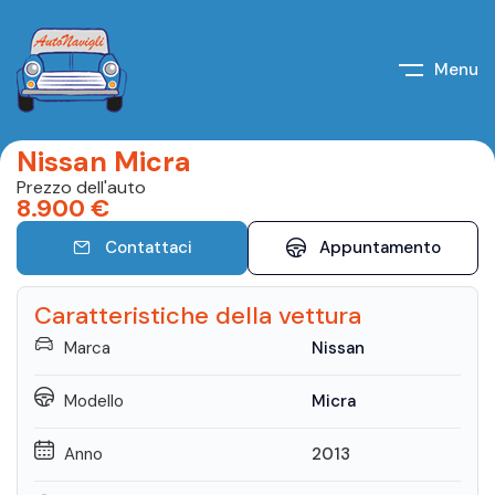
Menu
Nissan Micra
Prezzo dell'auto
8.900
€
Contattaci
Appuntamento
Caratteristiche della vettura
Marca
Nissan
Modello
Micra
Anno
2013