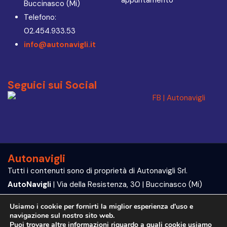
Buccinasco (Mi)
Telefono:
02.454.933.53
info@autonavigli.it
Seguici sui Social
Autonavigli
Tutti i contenuti sono di proprietà di Autonavigli Srl.
AutoNavigli
| Via della Resistenza, 30 | Buccinasco (Mi)
P.IVA e C.F. 09564070960
Usiamo i cookie per fornirti la miglior esperienza d'uso e
navigazione sul nostro sito web.
Trattamento dei dati | Privacy Policy
Puoi trovare altre informazioni riguardo a quali cookie usiamo