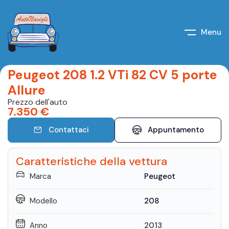
Menu
Peugeot 208 1.2 VTi 82 CV 5 porte
Allure
Prezzo dell'auto
7.350
€
Contattaci
Appuntamento
Caratteristiche della vettura
Marca
Peugeot
Modello
208
Anno
2013