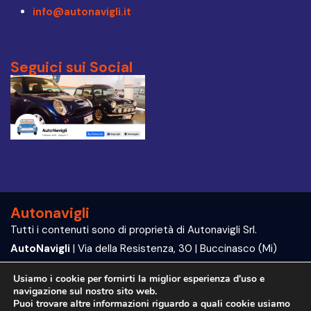
info@autonavigli.it
Seguici sui Social
Autonavigli
Tutti i contenuti sono di proprietà di Autonavigli Srl.
AutoNavigli
| Via della Resistenza, 30 | Buccinasco (Mi)
P.IVA e C.F. 09564070960
Usiamo i cookie per fornirti la miglior esperienza d'uso e
navigazione sul nostro sito web.
Trattamento dei dati | Privacy Policy
Puoi trovare altre informazioni riguardo a quali cookie usiamo