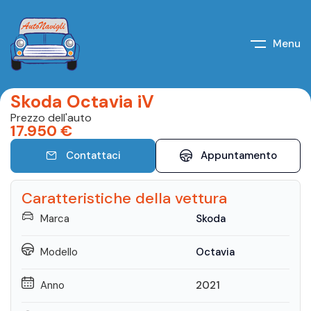
Menu
Skoda Octavia iV
Prezzo dell'auto
17.950
€
Contattaci
Appuntamento
Caratteristiche della vettura
Marca
Skoda
Modello
Octavia
Anno
2021