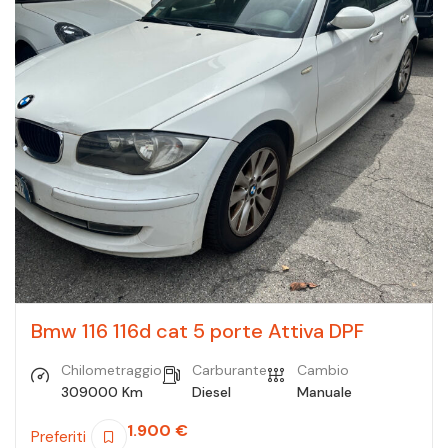
Bmw 116 116d cat 5 porte Attiva DPF
Chilometraggio
Carburante
Cambio
309000 Km
Diesel
Manuale
1.900
€
Preferiti