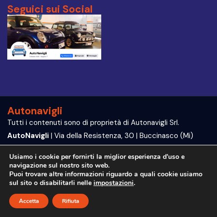
Seguici sui Social
Autonavigli
Tutti i contenuti sono di proprietà di Autonavigli Srl.
AutoNavigli
| Via della Resistenza, 30 | Buccinasco (Mi)
P.IVA e C.F. 09564070960
Usiamo i cookie per fornirti la miglior esperienza d'uso e
navigazione sul nostro sito web.
Trattamento dei dati | Privacy Policy
Puoi trovare altre informazioni riguardo a quali cookie usiamo
sul sito o disabilitarli nelle
impostazioni
.
Accetta
Rifiuta