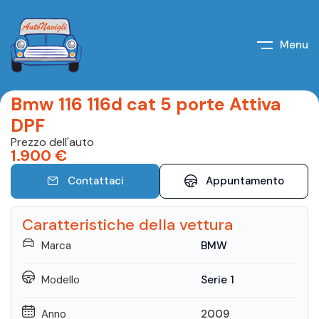
Menu
Bmw 116 116d cat 5 porte Attiva
DPF
Prezzo dell'auto
1.900
€
Contattaci
Appuntamento
Caratteristiche della vettura
Marca
BMW
Modello
Serie 1
Anno
2009