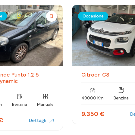
ne
Occasione
ande Punto 1.2 5
Citroen C3
Dynamic
49000 Km
Benzina
m
Benzina
Manuale
9.350
€
De
€
Dettagli