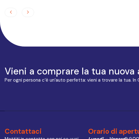
Vieni a comprare la tua nuova 
Per ogni persona c’è un’auto perfetta: vieni a trovare la tua. In
Contattaci
Orario di apert
Mettiti in contatto con noi se vuoi
Lunedì – Venerdì:
9.00