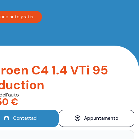
ione auto gratis
troen C4 1.4 VTi 95
duction
dell'auto
50
€
Contattaci
Appuntamento