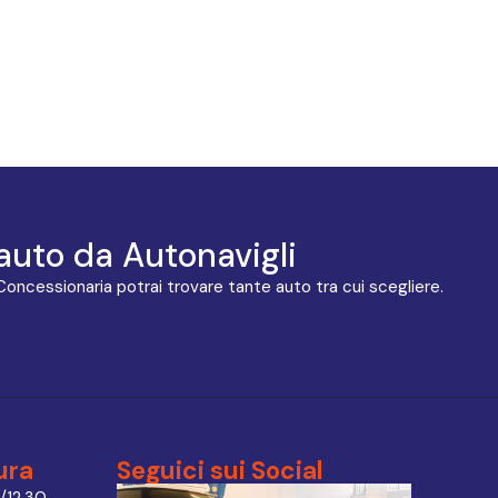
auto da Autonavigli
 Concessionaria potrai trovare tante auto tra cui scegliere.
ura
Seguici sui Social
/12.30 –