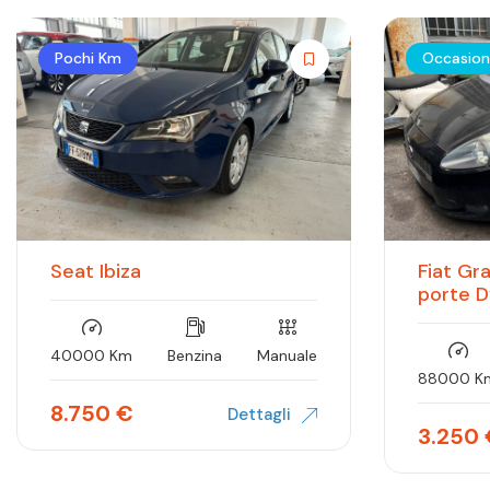
Pochi Km
Occasio
Seat Ibiza
Fiat Gr
porte 
40000 Km
Benzina
Manuale
88000 K
8.750
€
Dettagli
3.250