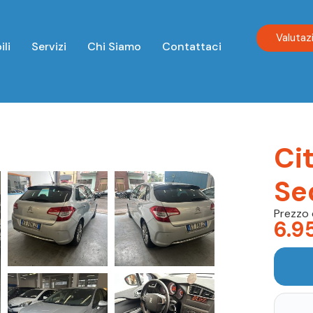
Valutaz
ili
Servizi
Chi Siamo
Contattaci
Ci
Se
Prezzo 
6.9