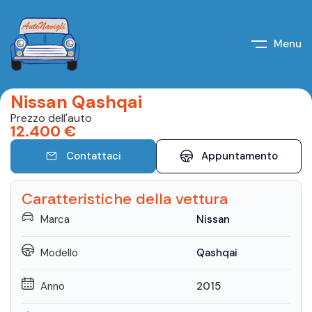
Menu
Nissan Qashqai
Prezzo dell'auto
12.400
€
Contattaci
Appuntamento
Caratteristiche della vettura
Marca
Nissan
Modello
Qashqai
Anno
2015