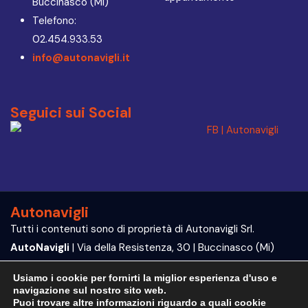
Buccinasco (Mi)
Telefono:
02.454.933.53
info@autonavigli.it
Seguici sui Social
Autonavigli
Tutti i contenuti sono di proprietà di Autonavigli Srl.
AutoNavigli
| Via della Resistenza, 30 | Buccinasco (Mi)
P.IVA e C.F. 09564070960
Usiamo i cookie per fornirti la miglior esperienza d'uso e
navigazione sul nostro sito web.
Trattamento dei dati | Privacy Policy
Puoi trovare altre informazioni riguardo a quali cookie