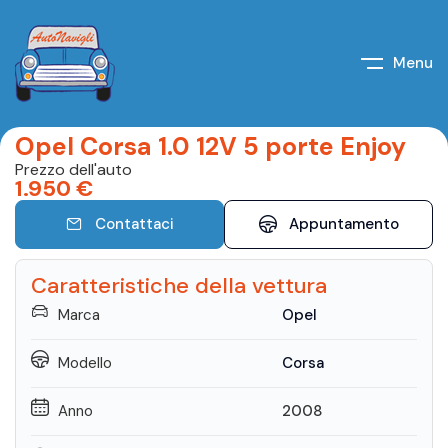
Menu
Opel Corsa 1.0 12V 5 porte Enjoy
Prezzo dell'auto
1.950
€
Contattaci
Appuntamento
Caratteristiche della vettura
Marca
Opel
Modello
Corsa
Anno
2008